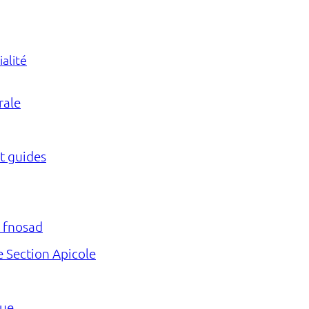
ialité
rale
et guides
s fnosad
 Section Apicole
que