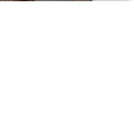
CONTACTS UTILES
e
Ressources
CONTACTS UTILES
ESPACE ADHÉRENT
Bilan
Assemblée générale
Fiches conseils et