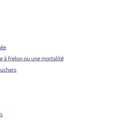
tée
e à frelon ou une mortalité
ruchers
s