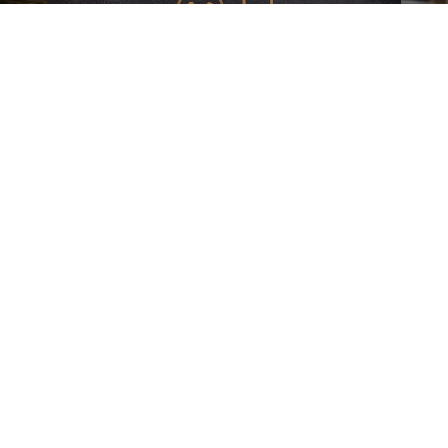
CONSEILS & GUIDES
’association
Santé de l’abeille
Informations pratiqu
ui sommes nous ?
Le Varroa
Bonnes pratiques
onseil
Le frelon Asiatique
Formations
’administration
FRGDS Occitanie
Mouvements d’abeilles