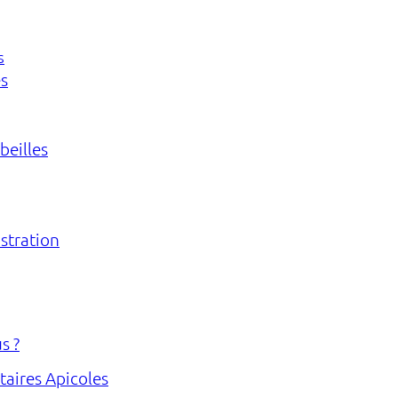
s
s
eilles
stration
s ?
taires Apicoles