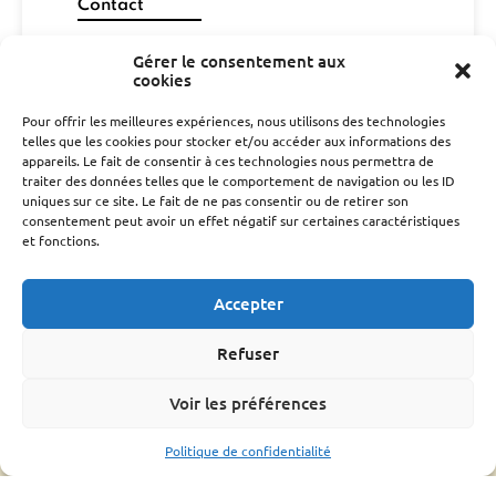
Contact
06 29 26 67 00
Gérer le consentement aux
gdsa48@gmail.com
cookies
cd301052@gmail.com
Pour offrir les meilleures expériences, nous utilisons des technologies
telles que les cookies pour stocker et/ou accéder aux informations des
CONTACT
appareils. Le fait de consentir à ces technologies nous permettra de
traiter des données telles que le comportement de navigation ou les ID
L’association
uniques sur ce site. Le fait de ne pas consentir ou de retirer son
consentement peut avoir un effet négatif sur certaines caractéristiques
Qui sommes nous ?
et fonctions.
Conseil d’administration
Le rucher école
Accepter
Parrainage
Adhérer
Refuser
Techniciens Sanitaires Apicoles
Santé de l’abeille
Voir les préférences
Le Varroa
Politique de confidentialité
Le frelon Asiatique
FRGDS Occitanie Section Apicole