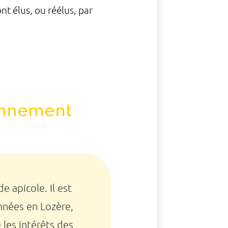
sont élus, ou réélus, par
ronnement
 apicole. Il est
onnées en Lozère,
les intérêts des