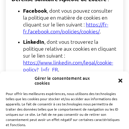
Facebook
, dont vous pouvez consulter
la politique en matière de cookies en
cliquant sur le lien suivant :
https://fr-
fr.facebook.com/policies/cookies/
.
LinkedIn
, dont vous trouverez la
politique relative aux cookies en cliquant
sur le lien suivant :
https://www.linkedin.com/legal/cookie-
policy?_l=fr_FR
.
Gérer le consentement aux
Twitter
, dont vous trouverez les options
cookies
dédiées au contrôle ou à la restriction de
l’utilisation des cookies ainsi que la
Pour offrir les meilleures expériences, nous utilisons des technologies
telles que les cookies pour stocker et/ou accéder aux informations des
politique d’utilisation des cookies :
appareils. Le fait de consentir à ces technologies nous permettra de
https://support.twitter.com/articles/2017051
traiter des données telles que le comportement de navigation ou les ID
uniques sur ce site. Le fait de ne pas consentir ou de retirer son
YouTube
, dont vous trouverez l’aide
consentement peut avoir un effet négatif sur certaines caractéristiques
nécessaire pour supprimer les cookies à
et fonctions.