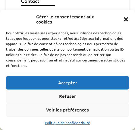
Contact
06 29 26 67 00
Gérer le consentement aux
gdsa48@gmail.com
cookies
cd301052@gmail.com
Pour offrir les meilleures expériences, nous utilisons des technologies
telles que les cookies pour stocker et/ou accéder aux informations des
CONTACT
appareils. Le fait de consentir à ces technologies nous permettra de
traiter des données telles que le comportement de navigation ou les ID
L’association
uniques sur ce site. Le fait de ne pas consentir ou de retirer son
consentement peut avoir un effet négatif sur certaines caractéristiques
Qui sommes nous ?
et fonctions.
Conseil d’administration
Le rucher école
Accepter
Parrainage
Adhérer
Refuser
Techniciens Sanitaires Apicoles
Santé de l’abeille
Voir les préférences
Le Varroa
Politique de confidentialité
Le frelon Asiatique
FRGDS Occitanie Section Apicole