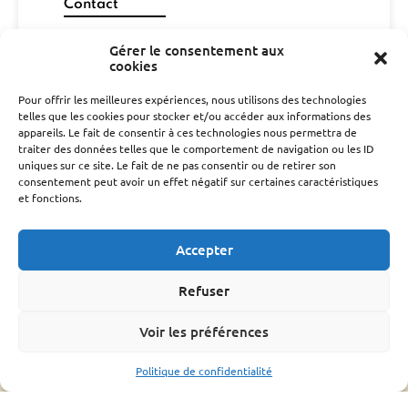
Contact
06 29 26 67 00
Gérer le consentement aux
gdsa48@gmail.com
cookies
cd301052@gmail.com
Pour offrir les meilleures expériences, nous utilisons des technologies
telles que les cookies pour stocker et/ou accéder aux informations des
CONTACT
appareils. Le fait de consentir à ces technologies nous permettra de
traiter des données telles que le comportement de navigation ou les ID
L’association
uniques sur ce site. Le fait de ne pas consentir ou de retirer son
consentement peut avoir un effet négatif sur certaines caractéristiques
Qui sommes nous ?
et fonctions.
Conseil d’administration
Le rucher école
Accepter
Parrainage
Adhérer
Refuser
Techniciens Sanitaires Apicoles
Santé de l’abeille
Voir les préférences
Le Varroa
Politique de confidentialité
Le frelon Asiatique
FRGDS Occitanie Section Apicole