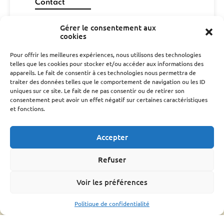
Contact
06 29 26 67 00
Gérer le consentement aux
gdsa48@gmail.com
cookies
cd301052@gmail.com
Pour offrir les meilleures expériences, nous utilisons des technologies
telles que les cookies pour stocker et/ou accéder aux informations des
CONTACT
appareils. Le fait de consentir à ces technologies nous permettra de
traiter des données telles que le comportement de navigation ou les ID
L’association
uniques sur ce site. Le fait de ne pas consentir ou de retirer son
consentement peut avoir un effet négatif sur certaines caractéristiques
Qui sommes nous ?
et fonctions.
Conseil d’administration
Le rucher école
Accepter
Parrainage
Adhérer
Refuser
Techniciens Sanitaires Apicoles
Santé de l’abeille
Voir les préférences
Le Varroa
Politique de confidentialité
Le frelon Asiatique
FRGDS Occitanie Section Apicole