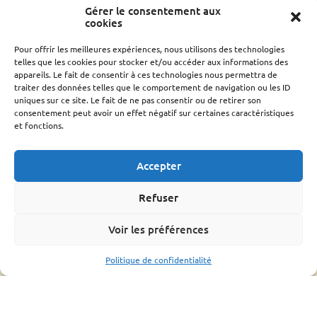
Gérer le consentement aux
cookies
Pour offrir les meilleures expériences, nous utilisons des technologies
telles que les cookies pour stocker et/ou accéder aux informations des
Contact
appareils. Le fait de consentir à ces technologies nous permettra de
traiter des données telles que le comportement de navigation ou les ID
06 29 26 67 00
uniques sur ce site. Le fait de ne pas consentir ou de retirer son
gdsa48@gmail.com
consentement peut avoir un effet négatif sur certaines caractéristiques
et fonctions.
cd301052@gmail.com
CONTACT
Accepter
L’association
Refuser
Qui sommes nous ?
Voir les préférences
Conseil d’administration
Le rucher école
Politique de confidentialité
Parrainage
Adhérer
Techniciens Sanitaires Apicoles