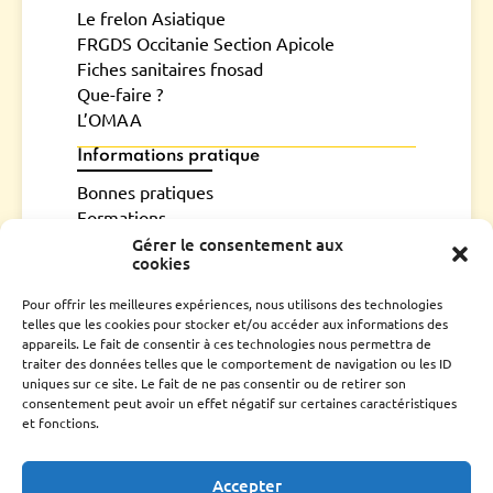
Le frelon Asiatique
FRGDS Occitanie Section Apicole
Fiches sanitaires fnosad
Que-faire ?
L’OMAA
Informations pratique
Bonnes pratiques
Formations
Mouvements d’abeilles
Gérer le consentement aux
cookies
Ressources
Pour offrir les meilleures expériences, nous utilisons des technologies
Bilan
telles que les cookies pour stocker et/ou accéder aux informations des
Assemblée générale
appareils. Le fait de consentir à ces technologies nous permettra de
Fiches conseils et guides
traiter des données telles que le comportement de navigation ou les ID
uniques sur ce site. Le fait de ne pas consentir ou de retirer son
Liens utiles
consentement peut avoir un effet négatif sur certaines caractéristiques
et fonctions.
CONTACTS UTILES
ESPACE ADHÉRENT
Accepter