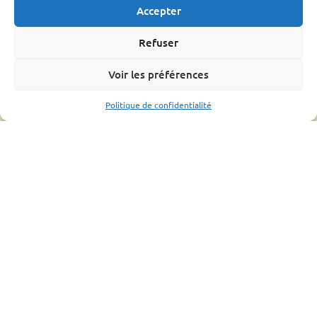
Que-faire ?
Accepter
L’OMAA
Informations pratique
Refuser
Bonnes pratiques
Voir les préférences
Formations
Mouvements d’abeilles
Politique de confidentialité
Ressources
Bilan
Assemblée générale
Fiches conseils et guides
Liens utiles
CONTACTS UTILES
ESPACE ADHÉRENT
2022 - Tous droits réservés à Groupement de
Défense Sanitaire Apicole de Lozère |
Mentions