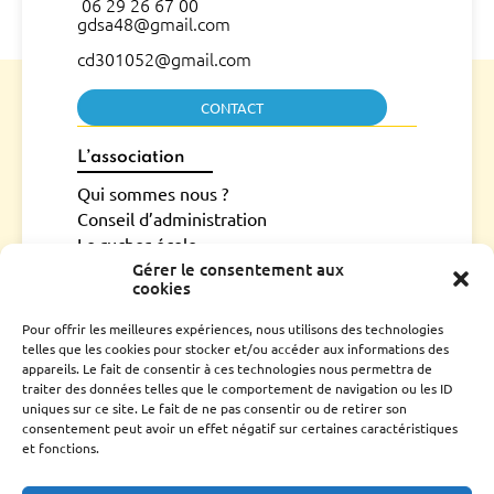
06 29 26 67 00
gdsa48@gmail.com
cd301052@gmail.com
CONTACT
L’association
Qui sommes nous ?
Conseil d’administration
Le rucher école
Gérer le consentement aux
Parrainage
cookies
Adhérer
Techniciens Sanitaires Apicoles
Pour offrir les meilleures expériences, nous utilisons des technologies
telles que les cookies pour stocker et/ou accéder aux informations des
Santé de l’abeille
appareils. Le fait de consentir à ces technologies nous permettra de
traiter des données telles que le comportement de navigation ou les ID
Le Varroa
uniques sur ce site. Le fait de ne pas consentir ou de retirer son
Le frelon Asiatique
consentement peut avoir un effet négatif sur certaines caractéristiques
FRGDS Occitanie Section Apicole
et fonctions.
Fiches sanitaires fnosad