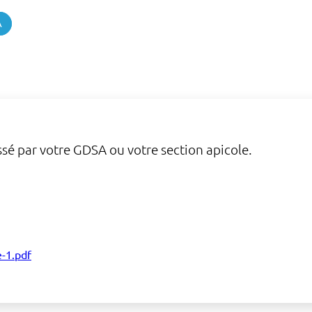
A
sé par votre GDSA ou votre section apicole.
-1.pdf