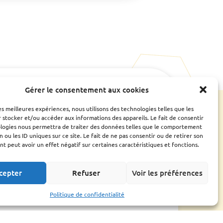
Gérer le consentement aux cookies
e
Ressources
CONTACTS UTILES
ESPACE ADHÉRENT
les meilleures expériences, nous utilisons des technologies telles que les
Bilan
 stocker et/ou accéder aux informations des appareils. Le fait de consentir
Assemblée générale
ologies nous permettra de traiter des données telles que le comportement
Fiches conseils et
n ou les ID uniques sur ce site. Le fait de ne pas consentir ou de retirer son
guides
 peut avoir un effet négatif sur certaines caractéristiques et fonctions.
Liens utiles
cepter
Refuser
Voir les préférences
Politique de confidentialité