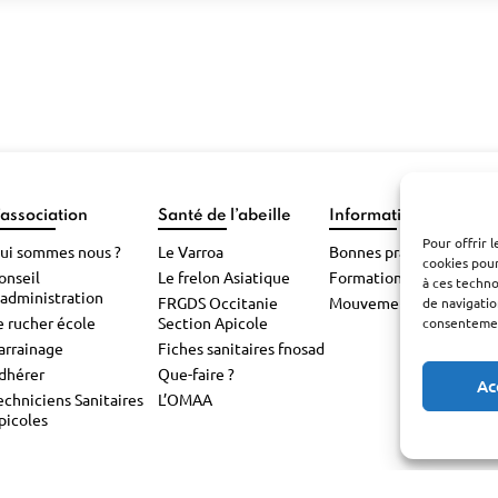
’association
Santé de l’abeille
Informations pratiqu
Pour offrir 
ui sommes nous ?
Le Varroa
Bonnes pratiques
cookies pour
onseil
Le frelon Asiatique
Formations
à ces techn
’administration
FRGDS Occitanie
Mouvements d’abeilles
de navigatio
e rucher école
Section Apicole
consentement
arrainage
Fiches sanitaires fnosad
dhérer
Que-faire ?
Ac
echniciens Sanitaires
L’OMAA
picoles