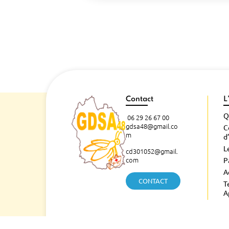
Contact
L
Q
06 29 26 67 00
gdsa48@gmail.co
C
m
d
L
cd301052@gmail.
com
P
A
CONTACT
T
A