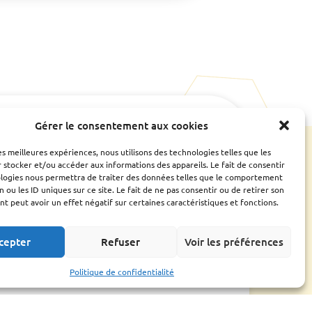
Gérer le consentement aux cookies
e
Ressources
CONTACTS UTILES
ESPACE ADHÉRENT
les meilleures expériences, nous utilisons des technologies telles que les
Bilan
 stocker et/ou accéder aux informations des appareils. Le fait de consentir
Assemblée générale
ologies nous permettra de traiter des données telles que le comportement
Fiches conseils et
n ou les ID uniques sur ce site. Le fait de ne pas consentir ou de retirer son
guides
 peut avoir un effet négatif sur certaines caractéristiques et fonctions.
Liens utiles
cepter
Refuser
Voir les préférences
Politique de confidentialité