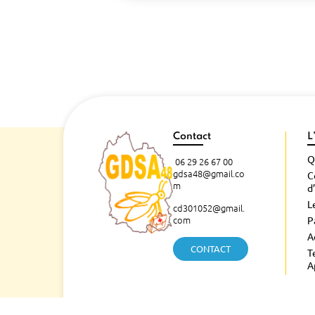
Contact
L
Q
06 29 26 67 00
gdsa48@gmail.co
C
m
d
L
cd301052@gmail.
com
P
A
CONTACT
T
A