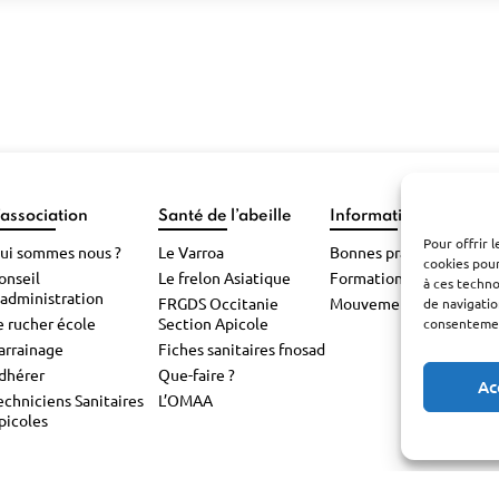
’association
Santé de l’abeille
Informations pratiqu
Pour offrir 
ui sommes nous ?
Le Varroa
Bonnes pratiques
cookies pour
onseil
Le frelon Asiatique
Formations
à ces techn
’administration
FRGDS Occitanie
Mouvements d’abeilles
de navigatio
e rucher école
Section Apicole
consentement
arrainage
Fiches sanitaires fnosad
dhérer
Que-faire ?
Ac
echniciens Sanitaires
L’OMAA
picoles