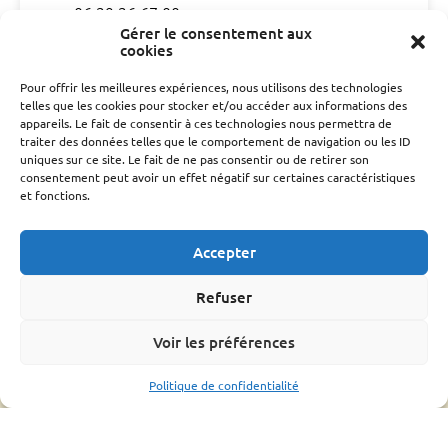
06 29 26 67 00
gdsa48@gmail.com
Gérer le consentement aux
cookies
cd301052@gmail.com
Pour offrir les meilleures expériences, nous utilisons des technologies
CONTACT
telles que les cookies pour stocker et/ou accéder aux informations des
appareils. Le fait de consentir à ces technologies nous permettra de
traiter des données telles que le comportement de navigation ou les ID
L’association
uniques sur ce site. Le fait de ne pas consentir ou de retirer son
consentement peut avoir un effet négatif sur certaines caractéristiques
Qui sommes nous ?
et fonctions.
Conseil d’administration
Le rucher école
Accepter
Parrainage
Adhérer
Refuser
Techniciens Sanitaires Apicoles
Santé de l’abeille
Voir les préférences
Le Varroa
Politique de confidentialité
Le frelon Asiatique
FRGDS Occitanie Section Apicole
Fiches sanitaires fnosad