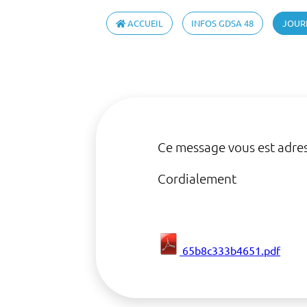
ACCUEIL
INFOS GDSA 48
JOUR
Ce message vous est adres
Cordialement
65b8c333b4651.pdf