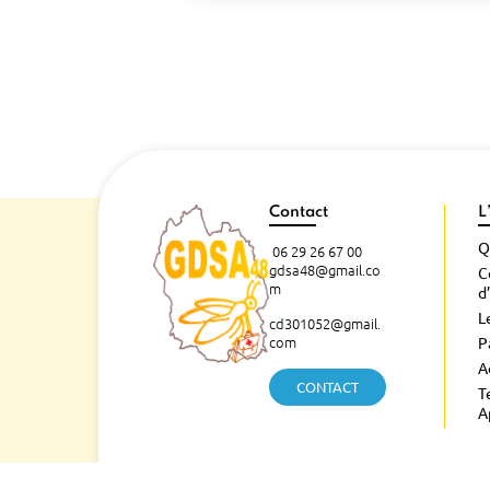
Contact
L
Q
06 29 26 67 00
gdsa48@gmail.co
C
m
d
L
cd301052@gmail.
com
P
A
CONTACT
T
A