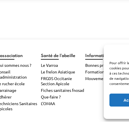
’association
Santé de l’abeille
Informations pratiqu
Pour offrir 
ui sommes nous ?
Le Varroa
Bonnes pratiques
cookies pour
onseil
Le frelon Asiatique
Formations
à ces techn
’administration
FRGDS Occitanie
Mouvements d’abeilles
de navigatio
e rucher école
Section Apicole
consentement
arrainage
Fiches sanitaires fnosad
dhérer
Que-faire ?
Ac
echniciens Sanitaires
L’OMAA
picoles