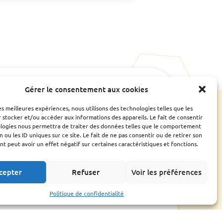
Gérer le consentement aux cookies
e
Ressources
CONTACTS UTILES
ESPACE ADHÉRENT
les meilleures expériences, nous utilisons des technologies telles que les
Bilan
 stocker et/ou accéder aux informations des appareils. Le fait de consentir
Assemblée générale
ologies nous permettra de traiter des données telles que le comportement
Fiches conseils et
n ou les ID uniques sur ce site. Le fait de ne pas consentir ou de retirer son
guides
 peut avoir un effet négatif sur certaines caractéristiques et fonctions.
Liens utiles
cepter
Refuser
Voir les préférences
Politique de confidentialité