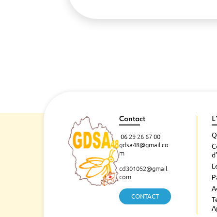
Contact
L
Q
06 29 26 67 00
gdsa48@gmail.co
C
m
d
L
cd301052@gmail.
com
P
A
CONTACT
T
A