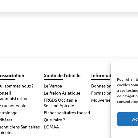
’association
Santé de l’abeille
Informations pratiqu
Pour offrir 
cookies pour
ui sommes nous ?
Le Varroa
Bonnes pratiques
à ces techn
onseil
Le frelon Asiatique
Formations
de navigatio
’administration
FRGDS Occitanie
Mouvements d’abeilles
consentement
e rucher école
Section Apicole
arrainage
Fiches sanitaires fnosad
Ac
dhérer
Que-faire ?
echniciens Sanitaires
L’OMAA
picoles