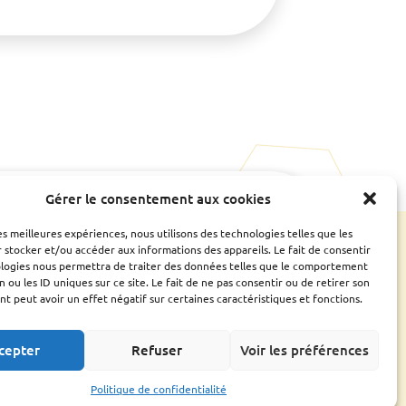
Gérer le consentement aux cookies
e
Ressources
CONTACTS UTILES
les meilleures expériences, nous utilisons des technologies telles que les
ESPACE ADHÉRENT
 stocker et/ou accéder aux informations des appareils. Le fait de consentir
Bilan
ologies nous permettra de traiter des données telles que le comportement
Assemblée générale
n ou les ID uniques sur ce site. Le fait de ne pas consentir ou de retirer son
Fiches conseils et
 peut avoir un effet négatif sur certaines caractéristiques et fonctions.
guides
Liens utiles
cepter
Refuser
Voir les préférences
Politique de confidentialité