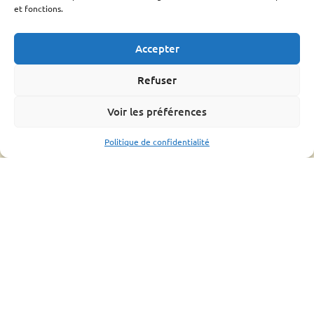
Parrainage
et fonctions.
Adhérer
Techniciens Sanitaires Apicoles
Accepter
Santé de l’abeille
Refuser
Le Varroa
Le frelon Asiatique
Voir les préférences
FRGDS Occitanie Section Apicole
Fiches sanitaires fnosad
Politique de confidentialité
Que-faire ?
L’OMAA
Informations pratique
Bonnes pratiques
Formations
Mouvements d’abeilles
Ressources
Bilan
Assemblée générale