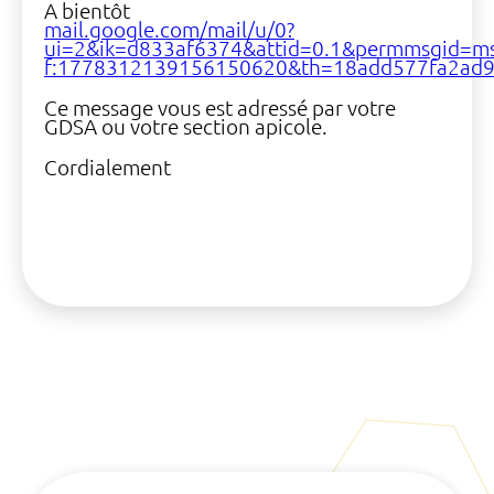
A bientôt
mail.google.com/mail/u/0?
ui=2&ik=d833af6374&attid=0.1&permmsgid=m
f:1778312139156150620&th=18add577fa2ad95
Ce message vous est adressé par votre
GDSA ou votre section apicole.
Cordialement