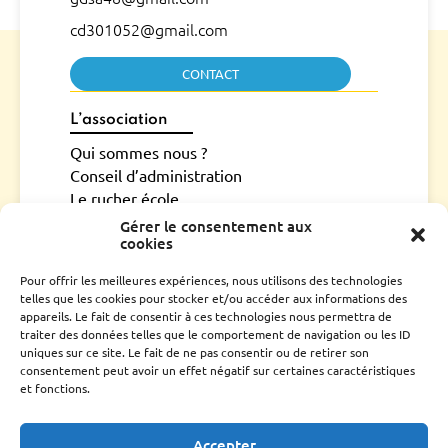
cd301052@gmail.com
CONTACT
L’association
Qui sommes nous ?
Conseil d’administration
Le rucher école
Parrainage
Gérer le consentement aux
cookies
Adhérer
Techniciens Sanitaires Apicoles
Pour offrir les meilleures expériences, nous utilisons des technologies
telles que les cookies pour stocker et/ou accéder aux informations des
Santé de l’abeille
appareils. Le fait de consentir à ces technologies nous permettra de
Le Varroa
traiter des données telles que le comportement de navigation ou les ID
uniques sur ce site. Le fait de ne pas consentir ou de retirer son
Le frelon Asiatique
consentement peut avoir un effet négatif sur certaines caractéristiques
FRGDS Occitanie Section Apicole
et fonctions.
Fiches sanitaires fnosad
Que-faire ?
Accepter