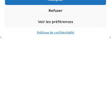
L’OMAA
Informations pratique
Refuser
Bonnes pratiques
Voir les préférences
Formations
Mouvements d’abeilles
Politique de confidentialité
Ressources
Bilan
Assemblée générale
Fiches conseils et guides
Liens utiles
CONTACTS UTILES
ESPACE ADHÉRENT
2022 - Tous droits réservés à Groupement de
Défense Sanitaire Apicole de Lozère |
Mentions
légales
|
Politique de confidentialité
|
Plan du site
|