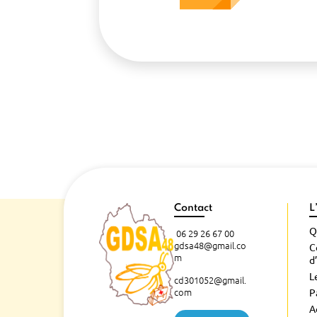
Contact
L
Q
06 29 26 67 00
gdsa48@gmail.co
C
m
d
L
cd301052@gmail.
com
P
A