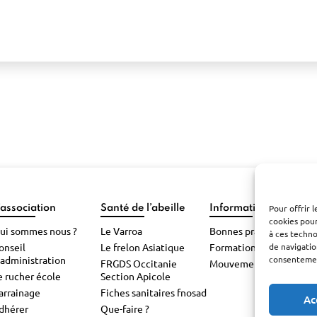
’association
Santé de l’abeille
Informations pratiqu
Pour offrir 
cookies pour
ui sommes nous ?
Le Varroa
Bonnes pratiques
à ces techn
de navigatio
onseil
Le frelon Asiatique
Formations
consentement
’administration
FRGDS Occitanie
Mouvements d’abeilles
e rucher école
Section Apicole
arrainage
Fiches sanitaires fnosad
Ac
dhérer
Que-faire ?