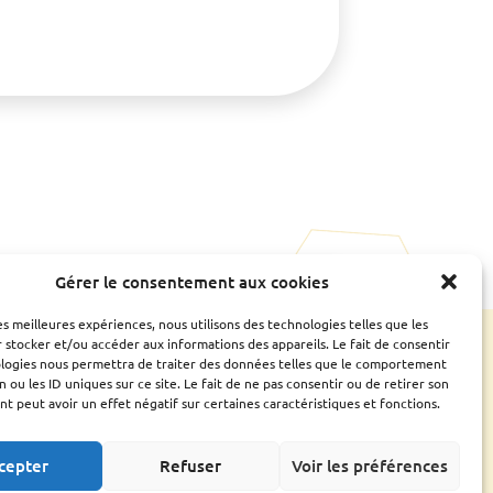
Gérer le consentement aux cookies
e
Ressources
les meilleures expériences, nous utilisons des technologies telles que les
CONTACTS UTILES
 stocker et/ou accéder aux informations des appareils. Le fait de consentir
ESPACE ADHÉRENT
Bilan
ologies nous permettra de traiter des données telles que le comportement
n ou les ID uniques sur ce site. Le fait de ne pas consentir ou de retirer son
Assemblée générale
 peut avoir un effet négatif sur certaines caractéristiques et fonctions.
Fiches conseils et
guides
Liens utiles
cepter
Refuser
Voir les préférences