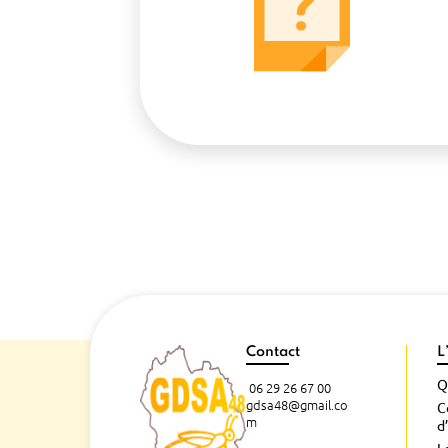
Contact
L
Q
06 29 26 67 00
gdsa48@gmail.co
C
m
d