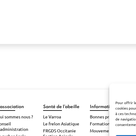
Pour offrir 
’association
Santé de l’abeille
Informations pratiqu
cookies pour
à ces techn
ui sommes nous ?
Le Varroa
Bonnes pratiques
de navigatio
onseil
Le frelon Asiatique
Formations
consentement
’administration
FRGDS Occitanie
Mouvements d’abeilles