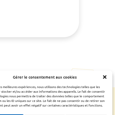
Gérer le consentement aux cookies
les meilleures expériences, nous utilisons des technologies telles que les
e
Ressources
CONTACTS UTILES
 stocker et/ou accéder aux informations des appareils. Le fait de consentir
ologies nous permettra de traiter des données telles que le comportement
ESPACE ADHÉRENT
Bilan
n ou les ID uniques sur ce site. Le fait de ne pas consentir ou de retirer son
Assemblée générale
 peut avoir un effet négatif sur certaines caractéristiques et fonctions.
Fiches conseils et