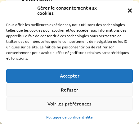
Gérer le consentement aux
Qui sommes nous ?
cookies
Conseil d’administration
Le rucher école
Pour offrir les meilleures expériences, nous utilisons des technologies
Parrainage
telles que les cookies pour stocker et/ou accéder aux informations des
appareils. Le fait de consentir à ces technologies nous permettra de
Adhérer
traiter des données telles que le comportement de navigation ou les ID
Techniciens Sanitaires Apicoles
uniques sur ce site. Le fait de ne pas consentir ou de retirer son
consentement peut avoir un effet négatif sur certaines caractéristiques
Santé de l’abeille
et fonctions.
Le Varroa
Le frelon Asiatique
Accepter
FRGDS Occitanie Section Apicole
Fiches sanitaires fnosad
Refuser
Que-faire ?
L’OMAA
Voir les préférences
Informations pratique
Politique de confidentialité
Bonnes pratiques
Formations
Mouvements d’abeilles