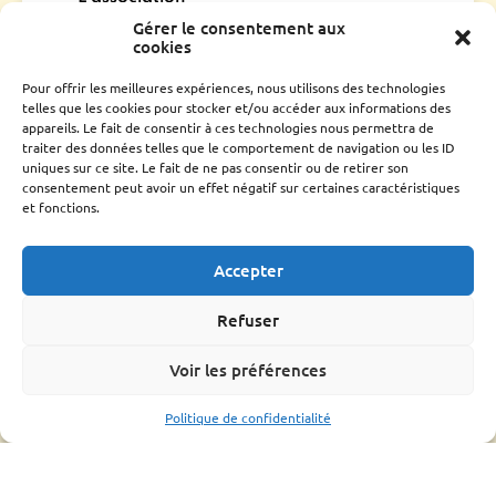
Gérer le consentement aux
Qui sommes nous ?
cookies
Conseil d’administration
Le rucher école
Pour offrir les meilleures expériences, nous utilisons des technologies
Parrainage
telles que les cookies pour stocker et/ou accéder aux informations des
appareils. Le fait de consentir à ces technologies nous permettra de
Adhérer
traiter des données telles que le comportement de navigation ou les ID
Techniciens Sanitaires Apicoles
uniques sur ce site. Le fait de ne pas consentir ou de retirer son
consentement peut avoir un effet négatif sur certaines caractéristiques
Santé de l’abeille
et fonctions.
Le Varroa
Le frelon Asiatique
Accepter
FRGDS Occitanie Section Apicole
Fiches sanitaires fnosad
Refuser
Que-faire ?
L’OMAA
Voir les préférences
Informations pratique
Politique de confidentialité
Bonnes pratiques
Formations
Mouvements d’abeilles