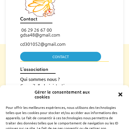
Contact
06 29 26 67 00
gdsa48@gmail.com
cd301052@gmail.com
CONTACT
L’association
Qui sommes nous ?
Conseil d’administration
Gérer le consentement aux
Le rucher école
cookies
Parrainage
Adhérer
Pour offrir les meilleures expériences, nous utilisons des technologies
Techniciens Sanitaires Apicoles
telles que les cookies pour stocker et/ou accéder aux informations des
appareils. Le fait de consentir à ces technologies nous permettra de
Santé de l’abeille
traiter des données telles que le comportement de navigation ou les ID
uniques sur ce site. Le fait de ne pas consentir ou de retirer son