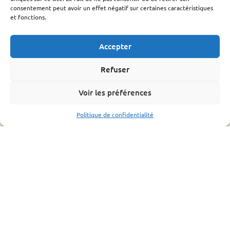
Le Varroa
consentement peut avoir un effet négatif sur certaines caractéristiques
Le frelon Asiatique
et fonctions.
FRGDS Occitanie Section Apicole
Fiches sanitaires fnosad
Accepter
Que-faire ?
L’OMAA
Refuser
Informations pratique
Voir les préférences
Bonnes pratiques
Formations
Politique de confidentialité
Mouvements d’abeilles
Ressources
Bilan
Assemblée générale
Fiches conseils et guides
Liens utiles
CONTACTS UTILES
ESPACE ADHÉRENT