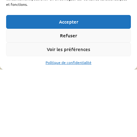
Le frelon Asiatique
et fonctions.
FRGDS Occitanie Section Apicole
Fiches sanitaires fnosad
Accepter
Que-faire ?
L’OMAA
Refuser
Informations pratique
Voir les préférences
Bonnes pratiques
Formations
Politique de confidentialité
Mouvements d’abeilles
Ressources
Bilan
Assemblée générale
Fiches conseils et guides
Liens utiles
CONTACTS UTILES
ESPACE ADHÉRENT