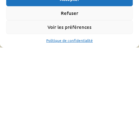
L’OMAA
Informations pratique
Refuser
Bonnes pratiques
Voir les préférences
Formations
Mouvements d’abeilles
Politique de confidentialité
Ressources
Bilan
Assemblée générale
Fiches conseils et guides
Liens utiles
CONTACTS UTILES
ESPACE ADHÉRENT
2022 - Tous droits réservés à Groupement de
Défense Sanitaire Apicole de Lozère |
Mentions
légales
|
Politique de confidentialité
|
Plan du site
|