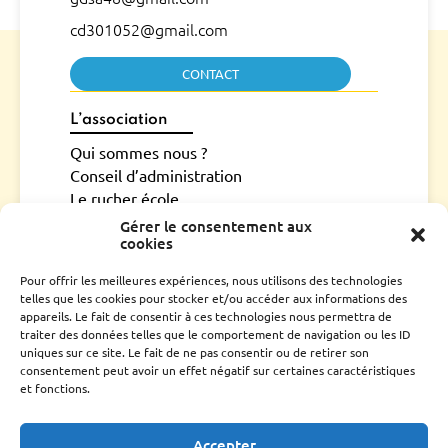
cd301052@gmail.com
CONTACT
L’association
Qui sommes nous ?
Conseil d’administration
Le rucher école
Parrainage
Gérer le consentement aux
cookies
Adhérer
Techniciens Sanitaires Apicoles
Pour offrir les meilleures expériences, nous utilisons des technologies
telles que les cookies pour stocker et/ou accéder aux informations des
Santé de l’abeille
appareils. Le fait de consentir à ces technologies nous permettra de
Le Varroa
traiter des données telles que le comportement de navigation ou les ID
uniques sur ce site. Le fait de ne pas consentir ou de retirer son
Le frelon Asiatique
consentement peut avoir un effet négatif sur certaines caractéristiques
FRGDS Occitanie Section Apicole
et fonctions.
Fiches sanitaires fnosad
Que-faire ?
Accepter