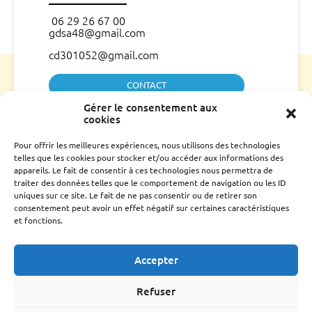
06 29 26 67 00
gdsa48@gmail.com
cd301052@gmail.com
CONTACT
Gérer le consentement aux
L’association
cookies
Qui sommes nous ?
Pour offrir les meilleures expériences, nous utilisons des technologies
Conseil d’administration
telles que les cookies pour stocker et/ou accéder aux informations des
Le rucher école
appareils. Le fait de consentir à ces technologies nous permettra de
traiter des données telles que le comportement de navigation ou les ID
Parrainage
uniques sur ce site. Le fait de ne pas consentir ou de retirer son
Adhérer
consentement peut avoir un effet négatif sur certaines caractéristiques
Techniciens Sanitaires Apicoles
et fonctions.
Santé de l’abeille
Accepter
Le Varroa
Le frelon Asiatique
Refuser
FRGDS Occitanie Section Apicole