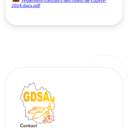
reglement-concours-des-miels-de-Lozere-
2024.docx.pdf
Contact