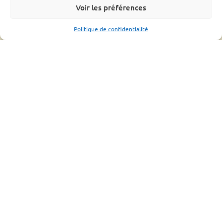
Fiches sanitaires fnosad
Voir les préférences
Que-faire ?
L’OMAA
Politique de confidentialité
Informations pratique
Bonnes pratiques
Formations
Mouvements d’abeilles
Ressources
Bilan
Assemblée générale
Fiches conseils et guides
Liens utiles
CONTACTS UTILES
ESPACE ADHÉRENT
2022 - Tous droits réservés à Groupement de