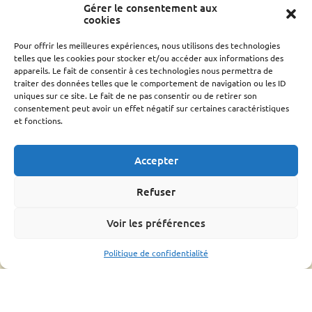
Gérer le consentement aux
Qui sommes nous ?
cookies
Conseil d’administration
Le rucher école
Pour offrir les meilleures expériences, nous utilisons des technologies
Parrainage
telles que les cookies pour stocker et/ou accéder aux informations des
appareils. Le fait de consentir à ces technologies nous permettra de
Adhérer
traiter des données telles que le comportement de navigation ou les ID
Techniciens Sanitaires Apicoles
uniques sur ce site. Le fait de ne pas consentir ou de retirer son
consentement peut avoir un effet négatif sur certaines caractéristiques
Santé de l’abeille
et fonctions.
Le Varroa
Le frelon Asiatique
Accepter
FRGDS Occitanie Section Apicole
Fiches sanitaires fnosad
Refuser
Que-faire ?
L’OMAA
Voir les préférences
Informations pratique
Politique de confidentialité
Bonnes pratiques
Formations
Mouvements d’abeilles