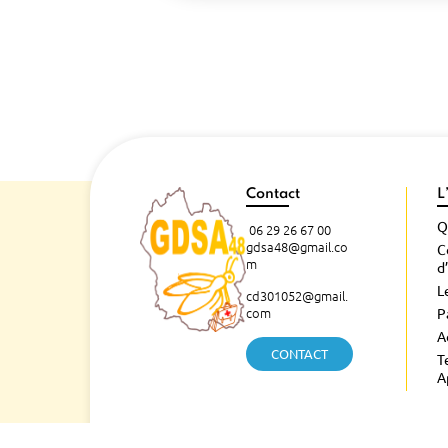
Contact
L
Q
06 29 26 67 00
gdsa48@gmail.co
C
m
d
L
cd301052@gmail.
com
P
A
CONTACT
T
A