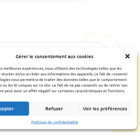
Gérer le consentement aux cookies
e
Ressources
CONTACTS UTILES
ESPACE ADHÉRENT
les meilleures expériences, nous utilisons des technologies telles que les
Bilan
 stocker et/ou accéder aux informations des appareils. Le fait de consentir
Assemblée générale
ologies nous permettra de traiter des données telles que le comportement
Fiches conseils et
n ou les ID uniques sur ce site. Le fait de ne pas consentir ou de retirer son
guides
 peut avoir un effet négatif sur certaines caractéristiques et fonctions.
Liens utiles
cepter
Refuser
Voir les préférences
Politique de confidentialité