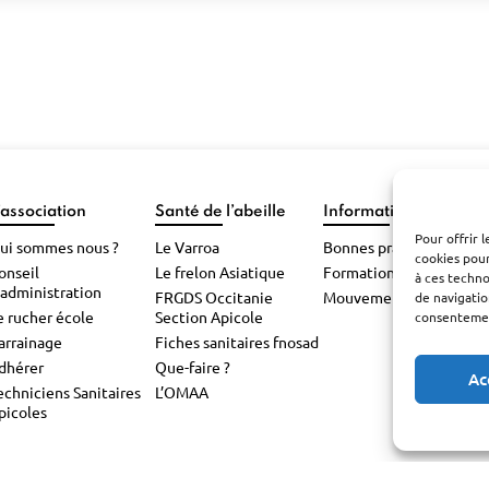
’association
Santé de l’abeille
Informations pratiqu
Pour offrir 
ui sommes nous ?
Le Varroa
Bonnes pratiques
cookies pour
onseil
Le frelon Asiatique
Formations
à ces techn
’administration
FRGDS Occitanie
Mouvements d’abeilles
de navigatio
e rucher école
Section Apicole
consentement
arrainage
Fiches sanitaires fnosad
dhérer
Que-faire ?
Ac
echniciens Sanitaires
L’OMAA
picoles