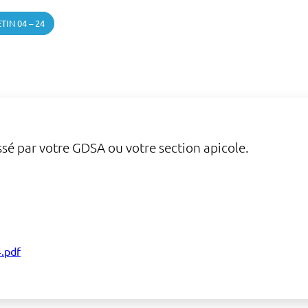
TIN 04 – 24
sé par votre GDSA ou votre section apicole.
.pdf