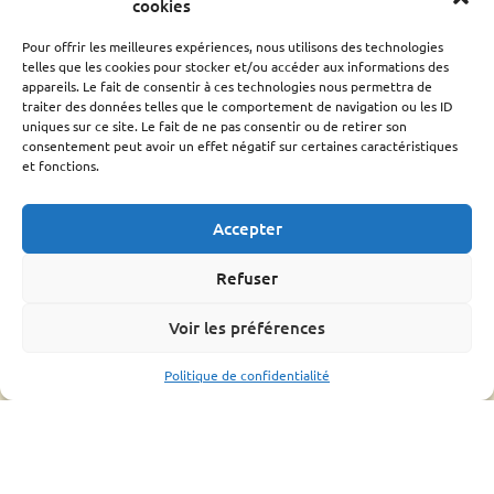
Conseil d’administration
cookies
Le rucher école
Pour offrir les meilleures expériences, nous utilisons des technologies
Parrainage
telles que les cookies pour stocker et/ou accéder aux informations des
Adhérer
appareils. Le fait de consentir à ces technologies nous permettra de
Techniciens Sanitaires Apicoles
traiter des données telles que le comportement de navigation ou les ID
uniques sur ce site. Le fait de ne pas consentir ou de retirer son
Santé de l’abeille
consentement peut avoir un effet négatif sur certaines caractéristiques
et fonctions.
Le Varroa
Le frelon Asiatique
Accepter
FRGDS Occitanie Section Apicole
Fiches sanitaires fnosad
Refuser
Que-faire ?
L’OMAA
Voir les préférences
Informations pratique
Politique de confidentialité
Bonnes pratiques
Formations
Mouvements d’abeilles
Ressources