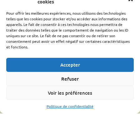
Conseil d’administration
cookies
Le rucher école
Pour offrir les meilleures expériences, nous utilisons des technologies
Parrainage
telles que les cookies pour stocker et/ou accéder aux informations des
Adhérer
appareils. Le fait de consentir à ces technologies nous permettra de
Techniciens Sanitaires Apicoles
traiter des données telles que le comportement de navigation ou les ID
uniques sur ce site. Le fait de ne pas consentir ou de retirer son
Santé de l’abeille
consentement peut avoir un effet négatif sur certaines caractéristiques
et fonctions.
Le Varroa
Le frelon Asiatique
Accepter
FRGDS Occitanie Section Apicole
Fiches sanitaires fnosad
Refuser
Que-faire ?
L’OMAA
Voir les préférences
Informations pratique
Politique de confidentialité
Bonnes pratiques
Formations
Mouvements d’abeilles
Ressources