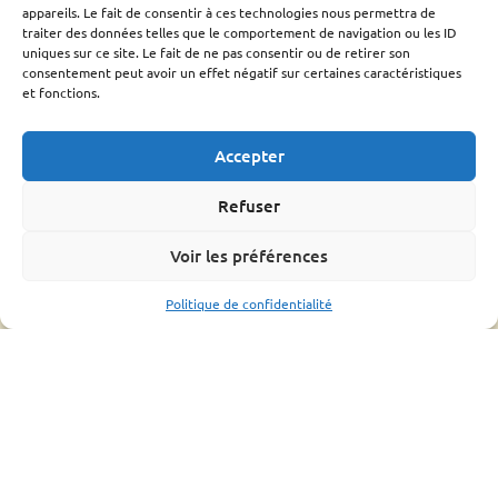
Techniciens Sanitaires Apicoles
appareils. Le fait de consentir à ces technologies nous permettra de
traiter des données telles que le comportement de navigation ou les ID
Santé de l’abeille
uniques sur ce site. Le fait de ne pas consentir ou de retirer son
consentement peut avoir un effet négatif sur certaines caractéristiques
Le Varroa
et fonctions.
Le frelon Asiatique
FRGDS Occitanie Section Apicole
Accepter
Fiches sanitaires fnosad
Que-faire ?
Refuser
L’OMAA
Informations pratique
Voir les préférences
Bonnes pratiques
Politique de confidentialité
Formations
Mouvements d’abeilles
Ressources
Bilan
Assemblée générale
Fiches conseils et guides
Liens utiles