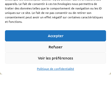
Techniciens Sanitaires Apicoles
appareils. Le fait de consentir à ces technologies nous permettra de
traiter des données telles que le comportement de navigation ou les ID
Santé de l’abeille
uniques sur ce site. Le fait de ne pas consentir ou de retirer son
consentement peut avoir un effet négatif sur certaines caractéristiques
Le Varroa
et fonctions.
Le frelon Asiatique
FRGDS Occitanie Section Apicole
Accepter
Fiches sanitaires fnosad
Que-faire ?
Refuser
L’OMAA
Informations pratique
Voir les préférences
Bonnes pratiques
Politique de confidentialité
Formations
Mouvements d’abeilles
Ressources
Bilan
Assemblée générale
Fiches conseils et guides
Liens utiles